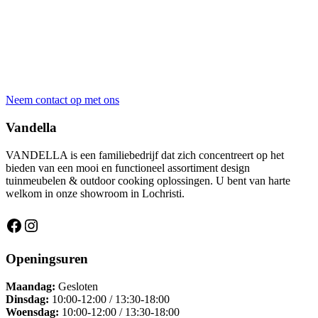
Totaalprojecten
& advies
Dringende vraag, een afspraak maken of wens je een offerte op
maat?
Neem contact op met ons
Vandella
VANDELLA is een familiebedrijf dat zich concentreert op het
bieden van een mooi en functioneel assortiment design
tuinmeubelen & outdoor cooking oplossingen. U bent van harte
welkom in onze showroom in Lochristi.
Facebook
Instagram
Openingsuren
Maandag
:
Gesloten
Dinsdag:
10:00-12:00 / 13:30-18:00
Woensdag:
10:00-12:00 / 13:30-18:00